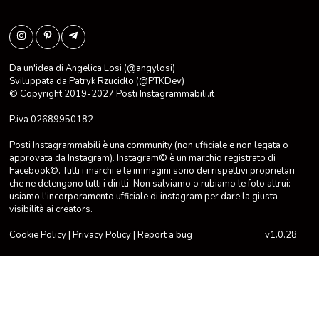
Da un'idea di Angelica Losi (@angylosi)
Sviluppata da
Patryk Rzucidło
(@PTKDev)
© Copyright 2019-2027
Posti Instagrammabili.it
P.iva 02689950182
Posti Instagrammabili è una community (non ufficiale e non legata o
approvata da Instagram). Instagram© è un marchio registrato di
Facebook©. Tutti i marchi e le immagini sono dei rispettivi proprietari
che ne detengono tutti i diritti. Non salviamo o rubiamo le foto altrui:
usiamo l'incorporamento ufficiale di instagram per dare la giusta
visibilità ai creators.
Cookie Policy
|
Privacy Policy
|
Report a bug
v1.0.28