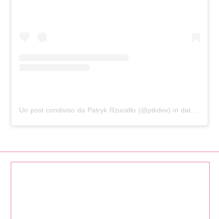
Un post condiviso da Patryk Rzucidło (@ptkdev)
in data:
Feb 1