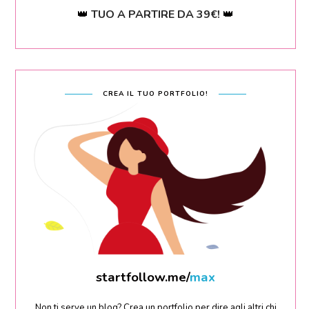
👑
TUO A PARTIRE DA 39€!
👑
CREA IL TUO PORTFOLIO!
startfollow.me/
sara
Non ti serve un blog? Crea un portfolio per dire agli altri chi