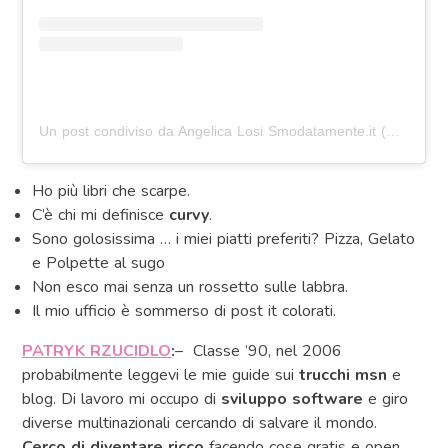
Un post condiviso da Angelica Losi Smodatamente.it (@angylosi)
Ho più libri che scarpe.
C’è chi mi definisce
curvy
.
Sono golosissima … i miei piatti preferiti? Pizza, Gelato
e Polpette al sugo
Non esco mai senza un rossetto sulle labbra.
Il mio ufficio è sommerso di post it colorati.
PATRYK RZUCIDLO
:
– Classe ’90, nel 2006
probabilmente leggevi le mie guide sui
trucchi msn
e
blog. Di lavoro mi occupo di
sviluppo software
e giro
diverse multinazionali cercando di salvare il mondo.
Cerco di diventare ricco
facendo cose gratis e open