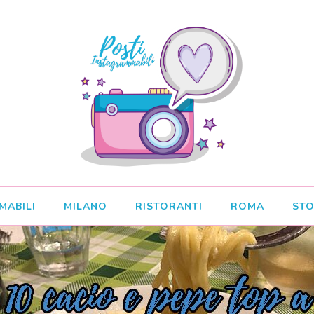
MABILI
MILANO
RISTORANTI
ROMA
STO