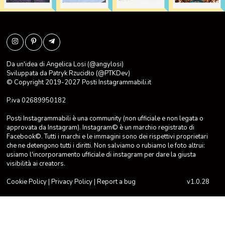
Da un'idea di Angelica Losi (@angylosi)
Sviluppata da
Patryk Rzucidło
(@PTKDev)
© Copyright 2019-2027
Posti Instagrammabili.it
P.iva 02689950182
Posti Instagrammabili è una community (non ufficiale e non legata o
approvata da Instagram). Instagram© è un marchio registrato di
Facebook©. Tutti i marchi e le immagini sono dei rispettivi proprietari
che ne detengono tutti i diritti. Non salviamo o rubiamo le foto altrui:
usiamo l'incorporamento ufficiale di instagram per dare la giusta
visibilità ai creators.
Cookie Policy
|
Privacy Policy
|
Report a bug
v1.0.28