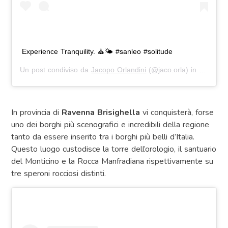
Experience Tranquility. ⛪🌤 #sanleo #solitude
Un post condiviso da
Jacopo Orlandini
(@jaco.orla) in data:
6 
In provincia di
Ravenna Brisighella
vi conquisterà, forse
uno dei borghi più scenografici e incredibili della regione
tanto da essere inserito tra i borghi più belli d’Italia.
Questo luogo custodisce la torre dell’orologio, il santuario
del Monticino e la Rocca Manfradiana rispettivamente su
tre speroni rocciosi distinti.