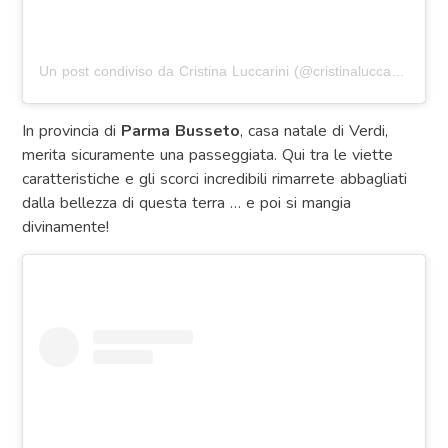
Un post condiviso da Cristina Luccarini (@cristinaluccarini)
in d
In provincia di
Parma Busseto
, casa natale di Verdi,
merita sicuramente una passeggiata. Qui tra le viette
caratteristiche e gli scorci incredibili rimarrete abbagliati
dalla bellezza di questa terra … e poi si mangia
divinamente!