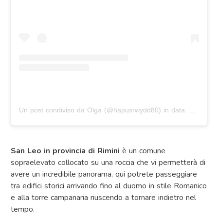
Un post condiviso da Olga (@hapusrwydd80)
in data:
1 Ott 20
San Leo in provincia di Rimini
è un comune
sopraelevato collocato su una roccia che vi permetterà di
avere un incredibile panorama, qui potrete passeggiare
tra edifici storici arrivando fino al duomo in stile Romanico
e alla torre campanaria riuscendo a tornare indietro nel
tempo.