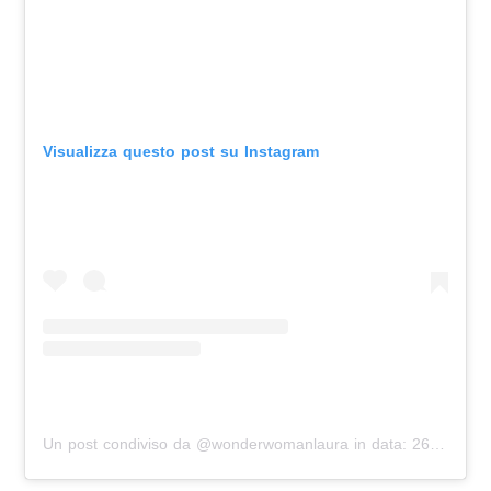
Visualizza questo post su Instagram
Un post condiviso da @wonderwomanlaura
in data:
26 Nov 2016 alle ore 8:19 PST