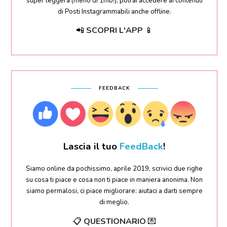
super leggera (meno di 1mb!), potrai accedere ai contenuti
di Posti Instagrammabili anche offline.
📲
SCOPRI L'APP
📱
FEEDBACK
Lascia il tuo
FeedBack
!
Siamo online da pochissimo, aprile 2019, scrivici due righe
su cosa ti piace e cosa non ti piace in maniera anonima. Non
siamo permalosi, ci piace migliorare: aiutaci a darti sempre
di meglio.
📋
QUESTIONARIO
💌