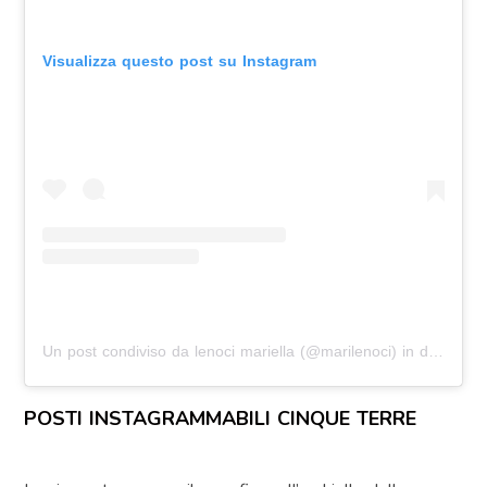
Visualizza questo post su Instagram
Un post condiviso da lenoci mariella (@marilenoci)
in data:
Apr
POSTI INSTAGRAMMABILI CINQUE TERRE