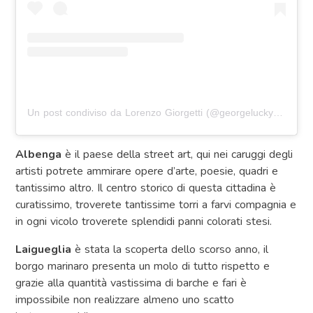
Un post condiviso da Lorenzo Giorgetti (@georgelucky1973)
in
Albenga
è il paese della street art, qui nei caruggi degli
artisti potrete ammirare opere d’arte, poesie, quadri e
tantissimo altro. Il centro storico di questa cittadina è
curatissimo, troverete tantissime torri a farvi compagnia e
in ogni vicolo troverete splendidi panni colorati stesi.
Laigueglia
è stata la scoperta dello scorso anno, il
borgo marinaro presenta un molo di tutto rispetto e
grazie alla quantità vastissima di barche e fari è
impossibile non realizzare almeno uno scatto