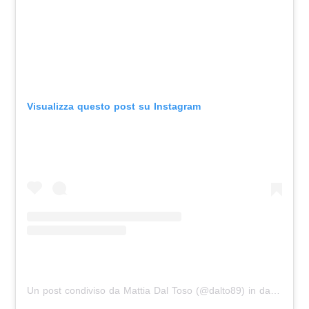
Visualizza questo post su Instagram
Un post condiviso da Mattia Dal Toso (@dalto89)
in data:
Ott 3