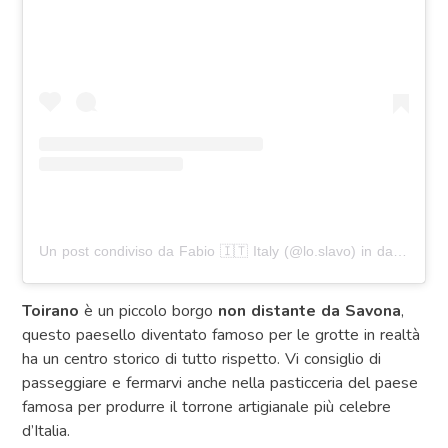
Un post condiviso da Fabio 🇮🇹 Italy (@lo.slavo)
in data:
Apr 
Toirano
è un piccolo borgo
non distante da Savona
,
questo paesello diventato famoso per le grotte in realtà
ha un centro storico di tutto rispetto. Vi consiglio di
passeggiare e fermarvi anche nella pasticceria del paese
famosa per produrre il torrone artigianale più celebre
d’Italia.