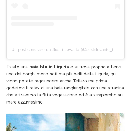
Un post condiviso da Sestri Levante (@sestrilevante_turismo)
i
Esiste una
baia blu in Liguria
e si trova proprio a Lerici,
uno dei borghi meno noti ma più belli della Liguria, qui
vicino potete raggiungere anche Tellaro ma prima
godetevi il relax di una baia raggiungibile con una stradina
che attraverso la fitta vegetazione ed è a strapiombo sul
mare azzurrissimo.