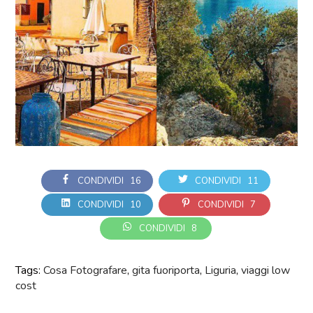
CONDIVIDI
16
CONDIVIDI
11
CONDIVIDI
10
CONDIVIDI
7
CONDIVIDI
8
Tags:
Cosa Fotografare
,
gita fuoriporta
,
Liguria
,
viaggi low
cost