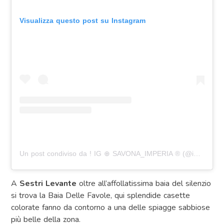
Visualizza questo post su Instagram
Un post condiviso da ! IG ⊕ SAVONA_IMPERIA ® (@ig_savona_imperia)
A
Sestri Levante
oltre all’affollatissima baia del silenzio
si trova la Baia Delle Favole, qui splendide casette
colorate fanno da contorno a una delle spiagge sabbiose
più belle della zona.