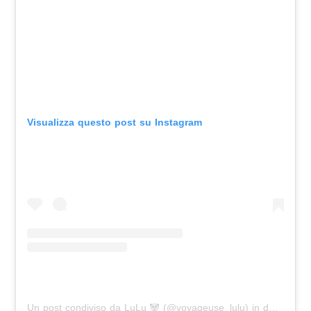
Visualizza questo post su Instagram
Un post condiviso da LuLu 🐼 (@voyageuse_lulu)
in data:
Apr 