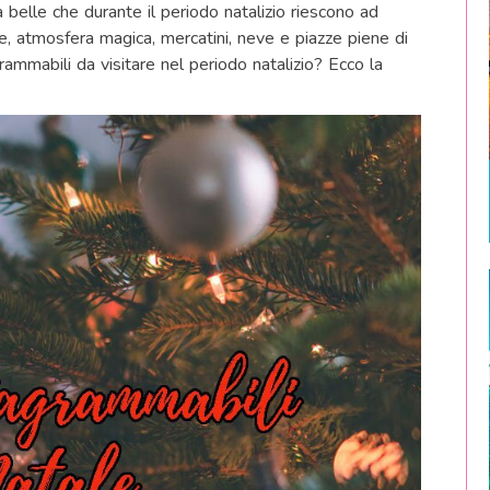
à belle che durante il periodo natalizio riescono ad
ne, atmosfera magica, mercatini, neve e piazze piene di
grammabili da visitare nel periodo natalizio? Ecco la