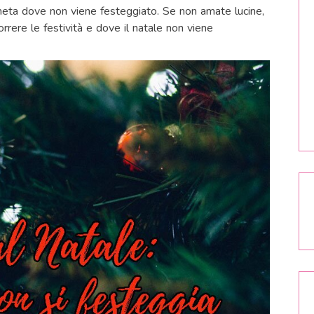
meta dove non viene festeggiato. Se non amate lucine,
orrere le festività e dove il natale non viene