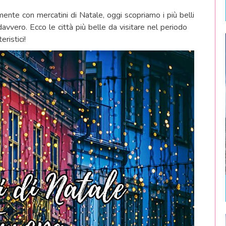
lmente con mercatini di Natale, oggi scopriamo i più belli
davvero. Ecco le città più belle da visitare nel periodo
ristici!