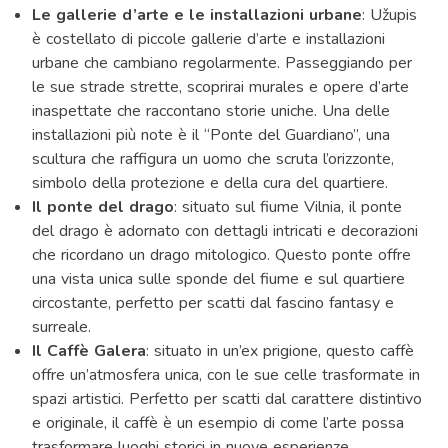
Le gallerie d’arte e le installazioni urbane
: Užupis
è costellato di piccole gallerie d’arte e installazioni
urbane che cambiano regolarmente. Passeggiando per
le sue strade strette, scoprirai murales e opere d’arte
inaspettate che raccontano storie uniche. Una delle
installazioni più note è il “Ponte del Guardiano”, una
scultura che raffigura un uomo che scruta l’orizzonte,
simbolo della protezione e della cura del quartiere.
Il ponte del drago
: situato sul fiume Vilnia, il ponte
del drago è adornato con dettagli intricati e decorazioni
che ricordano un drago mitologico. Questo ponte offre
una vista unica sulle sponde del fiume e sul quartiere
circostante, perfetto per scatti dal fascino fantasy e
surreale.
Il Caffè Galera
: situato in un’ex prigione, questo caffè
offre un’atmosfera unica, con le sue celle trasformate in
spazi artistici. Perfetto per scatti dal carattere distintivo
e originale, il caffè è un esempio di come l’arte possa
trasformare luoghi storici in nuove esperienze.