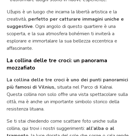
Užupis è un luogo che incarna la libertà artistica e la
creatività,
perfetto per catturare immagini uniche e
suggestive
. Ogni angolo di questo quartiere è una
scoperta, e la sua atmosfera bohémien ti inviterà a
esplorare e immortalare la sua bellezza eccentrica e
affascinante.
La collina delle tre croci: un panorama
mozzafiato
La collina delle tre croci è uno dei punti panoramici
più famosi di Vilnius,
situata nel Parco di Kalnai.
Questa collina non solo offre una vista spettacolare sulla
città, ma è anche un importante simbolo storico della
resistenza lituana.
Se ti stai chiedendo come scattare foto uniche sulla
collina, qui trovi i nostri suggerimenti:
all’alba o al
tramonto
, la luce dorata del sole che sorge o cala rende