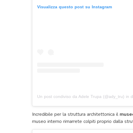
Visualizza questo post su Instagram
Un post condiviso da Adele Trupa (@ady_tru)
in d
Incredibile per la struttura architettonica il
museo
museo interno rimarrete colpiti proprio dalla stru