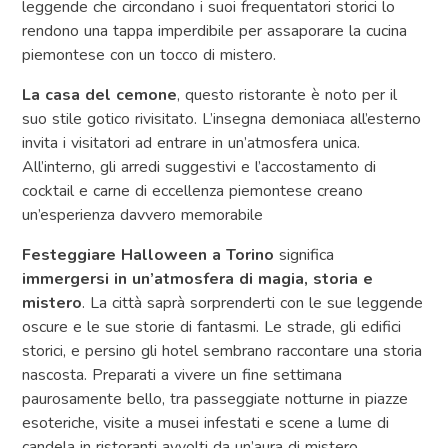
leggende che circondano i suoi frequentatori storici lo
rendono una tappa imperdibile per assaporare la cucina
piemontese con un tocco di mistero.
La casa del cemone
, questo ristorante è noto per il
suo stile gotico rivisitato. L’insegna demoniaca all’esterno
invita i visitatori ad entrare in un’atmosfera unica.
All’interno, gli arredi suggestivi e l’accostamento di
cocktail e carne di eccellenza piemontese creano
un’esperienza davvero memorabile​
Festeggiare Halloween a Torino
significa
immergersi in un’atmosfera di magia, storia e
mistero
. La città saprà sorprenderti con le sue leggende
oscure e le sue storie di fantasmi. Le strade, gli edifici
storici, e persino gli hotel sembrano raccontare una storia
nascosta. Preparati a vivere un fine settimana
paurosamente bello, tra passeggiate notturne in piazze
esoteriche, visite a musei infestati e scene a lume di
candela in ristoranti avvolti da un’aura di mistero.