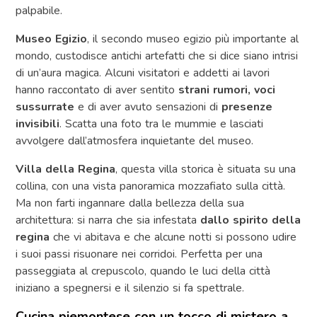
palpabile.
Museo Egizio
, il secondo museo egizio più importante al
mondo, custodisce antichi artefatti che si dice siano intrisi
di un’aura magica. Alcuni visitatori e addetti ai lavori
hanno raccontato di aver sentito
strani rumori, voci
sussurrate
e di aver avuto sensazioni di
presenze
invisibili
. Scatta una foto tra le mummie e lasciati
avvolgere dall’atmosfera inquietante del museo.
Villa della Regina
, questa villa storica è situata su una
collina, con una vista panoramica mozzafiato sulla città.
Ma non farti ingannare dalla bellezza della sua
architettura: si narra che sia infestata
dallo spirito della
regina
che vi abitava e che alcune notti si possono udire
i suoi passi risuonare nei corridoi. Perfetta per una
passeggiata al crepuscolo, quando le luci della città
iniziano a spegnersi e il silenzio si fa spettrale.
Cucina piemontese con un tocco di mistero a